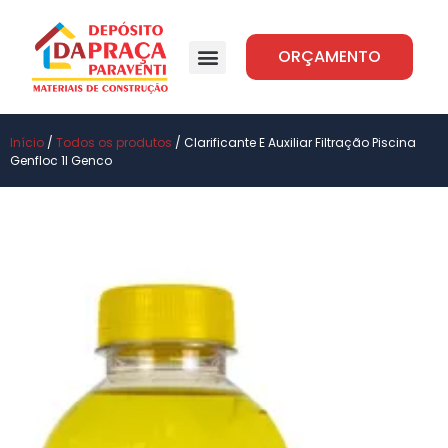
ORÇAMENTO
Início
/
Todos os produtos
/ Clarificante E Auxiliar Filtração Piscina
Genfloc 1l Genco