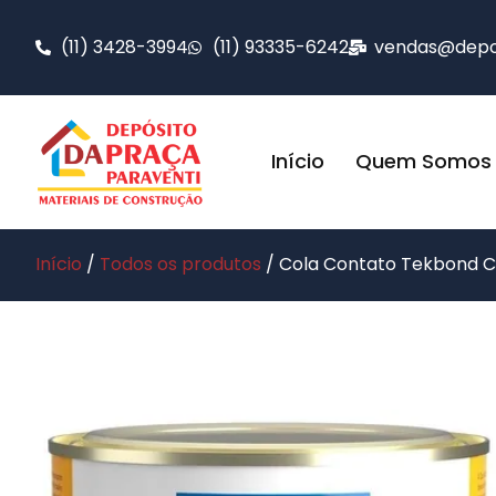
(11) 3428-3994
(11) 93335-6242
vendas@depos
Início
Quem Somos
Início
/
Todos os produtos
/ Cola Contato Tekbond C