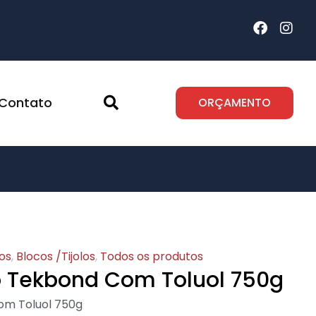
Contato
ORÇAMENTO
os
,
Blocos /Tijolos
,
Todos os produtos
o Tekbond Com Toluol 750g
om Toluol 750g