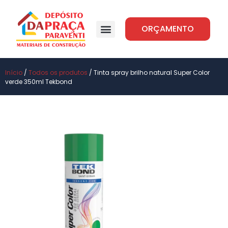
ORÇAMENTO
Início
/
Todos os produtos
/ Tinta spray brilho natural Super Color
verde 350ml Tekbond