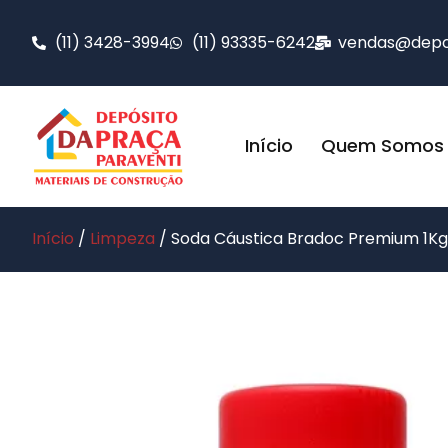
(11) 3428-3994
(11) 93335-6242
vendas@depos
Início
Quem Somos
Início
/
Limpeza
/ Soda Cáustica Bradoc Premium 1Kg