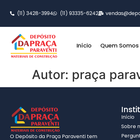
(11) 3428-3994
(11) 93335-6242
vendas@depos
Início
Quem Somos
Autor:
praça para
Insti
Início
Sobre 
Pergunt
O Depósito da Praça Paraventi tem